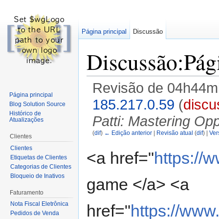
Página principal
Discussão
Discussão:Pági
Revisão de 04h44mi
Página principal
185.217.0.59
(
discu
Blog Solution Source
Histórico de
Patti: Mastering Op
Atualizações
(
dif
)
← Edição anterior
|
Revisão atual
(
dif
) |
Ver
Clientes
Ir para:
navegação
,
pesquisa
Clientes
<a href="
https://
Etiquetas de Clientes
Categorias de Clientes
Bloqueio de Inativos
game </a> <a
Faturamento
Nota Fiscal Eletrônica
href="
https://ww
Pedidos de Venda