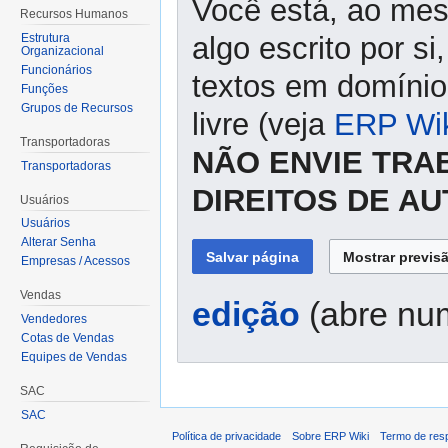
Você está, ao mes
Recursos Humanos
Estrutura
algo escrito por s
Organizacional
Funcionários
textos em domínio 
Funções
Grupos de Recursos
livre (veja
ERP Wik
Transportadoras
NÃO ENVIE TRA
Transportadoras
DIREITOS DE A
Usuários
Usuários
Alterar Senha
Empresas / Acessos
Vendas
edição
(abre num
Vendedores
Cotas de Vendas
Equipes de Vendas
SAC
SAC
Política de privacidade
Sobre ERP Wiki
Termo de res