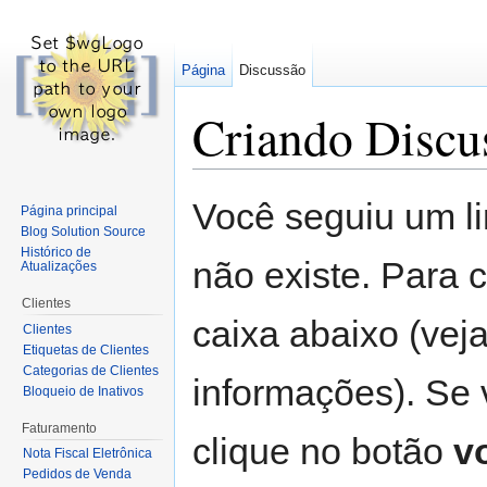
Página
Discussão
Criando Discu
Ir para:
navegação
,
pesquisa
Você seguiu um l
Página principal
Blog Solution Source
Histórico de
não existe. Para 
Atualizações
Clientes
caixa abaixo (vej
Clientes
Etiquetas de Clientes
Categorias de Clientes
informações). Se
Bloqueio de Inativos
Faturamento
clique no botão
vo
Nota Fiscal Eletrônica
Pedidos de Venda