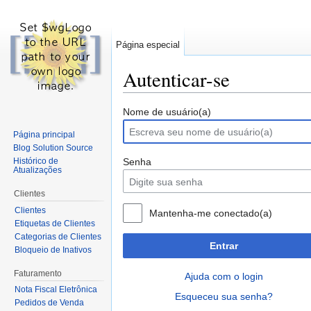
Página especial
Autenticar-se
Ir para:
navegação
,
pesquisa
Nome de usuário(a)
Página principal
Blog Solution Source
Histórico de
Senha
Atualizações
Clientes
Clientes
Mantenha-me conectado(a)
Etiquetas de Clientes
Categorias de Clientes
Entrar
Bloqueio de Inativos
Faturamento
Ajuda com o login
Nota Fiscal Eletrônica
Esqueceu sua senha?
Pedidos de Venda