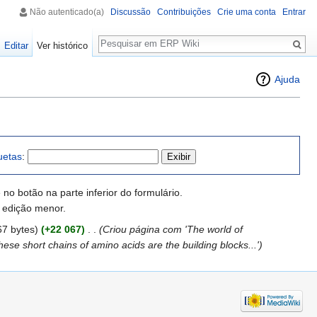
Não autenticado(a)
Discussão
Contribuições
Crie uma conta
Entrar
Pesquisa
Editar
Ver histórico
Ajuda
uetas
:
o botão na parte inferior do formulário.
 edição menor.
67 bytes)
(+22 067)
‎
. .
(Criou página com 'The world of
ese short chains of amino acids are the building blocks...')