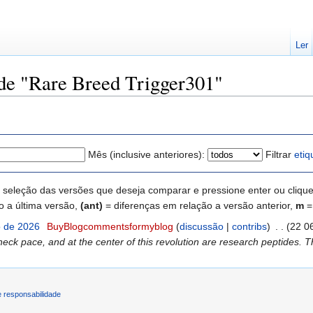
Ler
 de "Rare Breed Trigger301"
Mês (inclusive anteriores):
Filtrar
etiq
seleção das versões que deseja comparar e pressione enter ou clique n
o a última versão,
(ant)
= diferenças em relação a versão anterior,
m
=
o de 2026
‎
BuyBlogcommentsformyblog
(
discussão
|
contribs
)
‎
. .
(22 0
eck pace, and at the center of this revolution are research peptides. Th
 responsabilidade