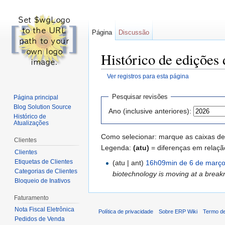
Página
Discussão
Histórico de edições
Ver registros para esta página
Ir para:
navegação
,
pesquisa
Pesquisar revisões
Página principal
Blog Solution Source
Ano (inclusive anteriores):
Histórico de
Atualizações
Como selecionar: marque as caixas de 
Clientes
Legenda:
(atu)
= diferenças em relaçã
Clientes
Etiquetas de Clientes
(atu | ant)
16h09min de 6 de març
Categorias de Clientes
biotechnology is moving at a breakn
Bloqueio de Inativos
Faturamento
Nota Fiscal Eletrônica
Política de privacidade
Sobre ERP Wiki
Termo de
Pedidos de Venda