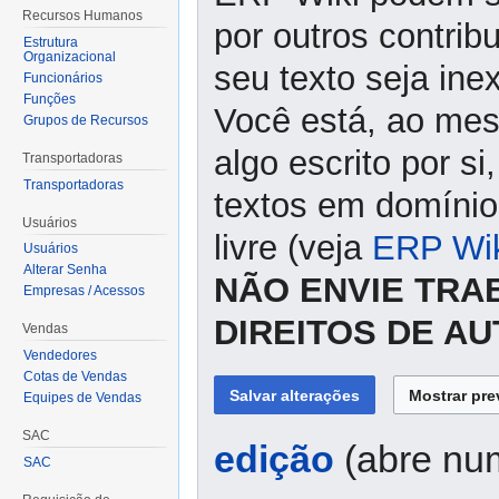
Recursos Humanos
por outros contrib
Estrutura
Organizacional
seu texto seja ine
Funcionários
Funções
Você está, ao mes
Grupos de Recursos
algo escrito por s
Transportadoras
Transportadoras
textos em domínio 
Usuários
livre (veja
ERP Wik
Usuários
Alterar Senha
NÃO ENVIE TRA
Empresas / Acessos
DIREITOS DE A
Vendas
Vendedores
Cotas de Vendas
Equipes de Vendas
SAC
edição
(abre num
SAC