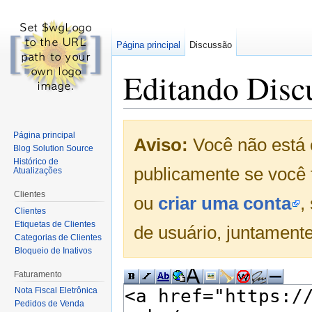
Página principal
Discussão
Editando Discu
Ir para:
navegação
,
pesquisa
Página principal
Aviso:
Você não está 
Blog Solution Source
Histórico de
publicamente se você 
Atualizações
Clientes
ou
criar uma conta
,
Clientes
Etiquetas de Clientes
de usuário, juntamente
Categorias de Clientes
Bloqueio de Inativos
Faturamento
Nota Fiscal Eletrônica
Pedidos de Venda