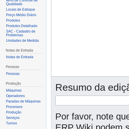
Itens de Controle de
Qualidade
Locais de Estoque
Preço Médio Diário
Produtos
Produtos Detalhado
SAC - Cadastro de
Problemas
Unidades de Medida
Notas de Entrada
Notas de Entrada
Pessoas
Pessoas
Produção
Resumo da ediç
Máquinas
Operadores
Paradas de Máquinas
Processos
Produção
Por favor, note qu
Serviços
Turnos
ERP Wiki podem se